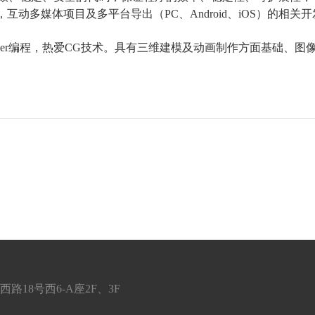
，互动多媒体项目及多平台导出（
PC
、
Android
、
iOS
）的相关开
er
编程，热爱
CG
技术。具有三维建模及动画制作方面基础、图
18号西6-A座2F、3F