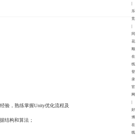
|
乐
竞
|
同
花
顺
在
线
登
录
官
网
|
作经验，熟练掌握
Unity
优化流程及
好
博
据结构和算法；
在
线