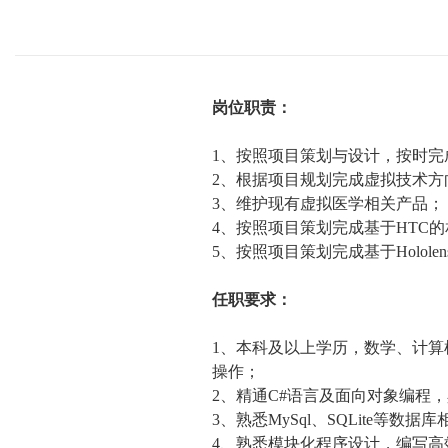
岗位职责：
1
、按照项目策划与设计，按时完
2
、根据项目规划完成虚拟技术方
3
、维护现有虚拟医学相关产品；
4
、按照项目策划完成基于
HTC
的
5
、按照项目策划完成基于
Hololen
任职要求：
1
、本科及以上学历，数学、计算
操作；
2
、精通
C#
语言及面向对象编程，
3
、熟悉
MySql
、
SQLite
等数据库
4
、熟悉模块化程序设计，编写高