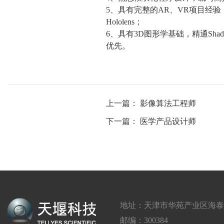
5
、具有完整的
AR
、
VR
项目经验
Hololens
；
6
、具有
3D
图形学基础，精通
Shad
优先。
上一篇：
影像算法工程师
下一篇：
医学产品设计师
地址：天津市华苑产业区海泰西路
邮编：300384