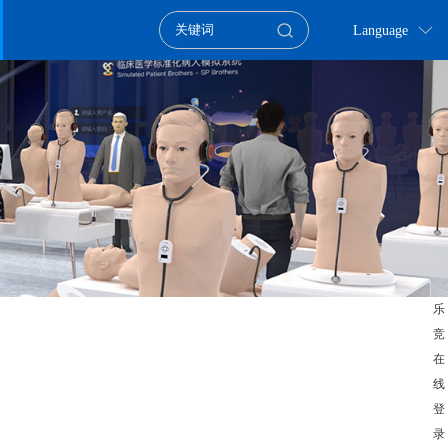
Language
乐
竞
在
线
登
录